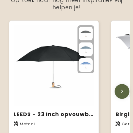
Op zoek naar nog meer inspiratie? Wij
helpen je!
LEEDS - 23 Inch opvouwbare paraplu
Metaal
Gerec