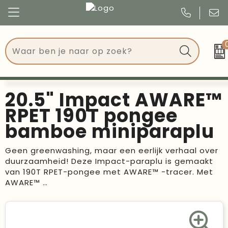
Congres
Kleding
Events
Tassen
20.5" Impact AWARE™
Kerst
Drinkwaren
RPET 190T pongee
bamboe miniparaplu
Verjaardagen
Events
Geen greenwashing, maar een eerlijk verhaal over
Voetbal, EK en WK
Give Aways
duurzaamheid! Deze Impact-paraplu is gemaakt
van 190T RPET-pongee met AWARE™ -tracer. Met
Geschenken
AWARE™ …
Kantoorartikelen
Schrijfwaren