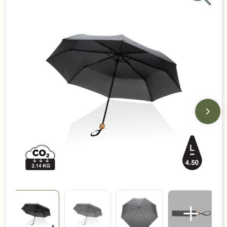
Duurzame keuzes
Made in Europe
Recycled
Bestsellers