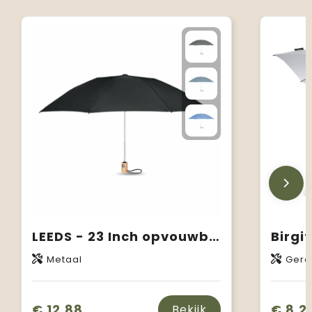
LEEDS - 23 Inch opvouwbare paraplu
Metaal
Gerec
€ 12,88
€ 8,2
Bekijk