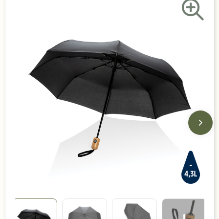
Duurzame keuzes
Made in Europe
Recycled
Bestsellers