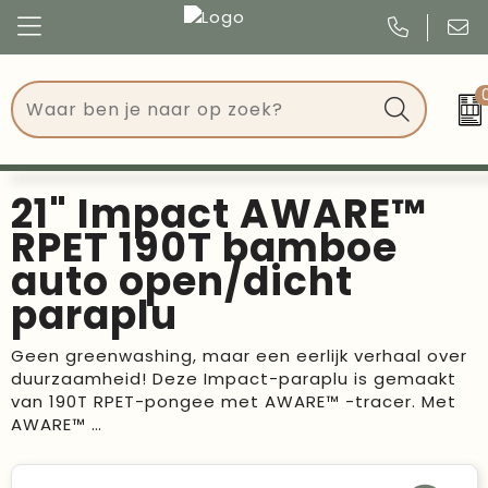
Congres
Kleding
Events
Tassen
21" Impact AWARE™
Kerst
Drinkwaren
RPET 190T bamboe
auto open/dicht
Verjaardagen
Events
paraplu
Voetbal, EK en WK
Give Aways
Geen greenwashing, maar een eerlijk verhaal over
duurzaamheid! Deze Impact-paraplu is gemaakt
Geschenken
van 190T RPET-pongee met AWARE™ -tracer. Met
AWARE™ …
Kantoorartikelen
Schrijfwaren