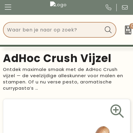
Congres
Kleding
Events
Tassen
AdHoc Crush Vijzel
Kerst
Drinkwaren
Ontdek maximale smaak met de AdHoc Crush
vijzel — de veelzijdige alleskunner voor malen en
Verjaardagen
Events
stampen. Of u nu verse pesto, aromatische
currypasta’s …
Voetbal, EK en WK
Give Aways
Geschenken
Kantoorartikelen
Schrijfwaren