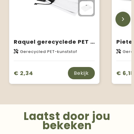
Raquel gerecyclede PET sport koelhanddoek in een pouch 80 x 30 cm
Gerecycled PET-kunststof
Gere
€ 2,34
€ 6,1
Bekijk
Laatst door jou
bekeken