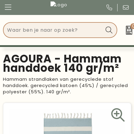
Congres
Kleding
Events
Tassen
AGOURA - Hammam
Kerst
Drinkwaren
handdoek 140 gr/m²
Verjaardagen
Events
Hammam strandlaken van gerecyclede stof
handdoek. gerecycled katoen (45%) / gerecycled
Voetbal, EK en WK
Give Aways
polyester (55%). 140 gr/m².
Geschenken
Kantoorartikelen
Schrijfwaren