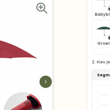
B
Groe
2. Kies 
Segme