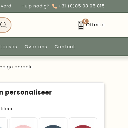
everd
Hulp nodig?
+31 (0)85 08 05 815
0
Offerte
ntcases
Over ons
Contact
ndige paraplu
n personaliseer
e kleur