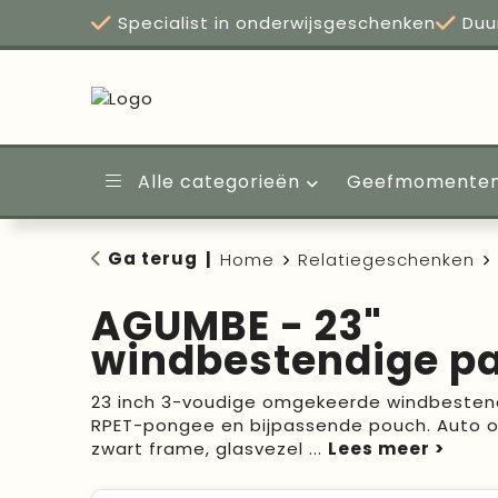
Specialist in onderwijsgeschenken
Duu
Alle categorieën
Geefmomente
Ga terug
|
Home
Relatiegeschenken
AGUMBE - 23"
windbestendige p
23 inch 3-voudige omgekeerde windbestend
RPET-pongee en bijpassende pouch. Auto op
zwart frame, glasvezel
...