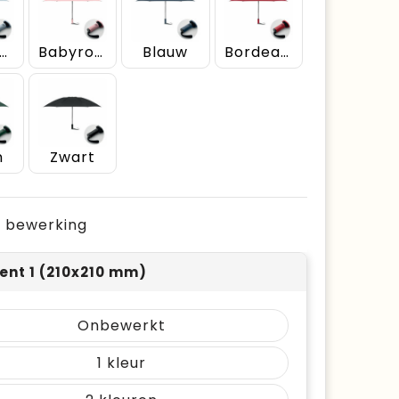
abyblauw
Babyrose
Blauw
Bordeaux
n
Zwart
je bewerking
nt 1 (210x210 mm)
Onbewerkt
1