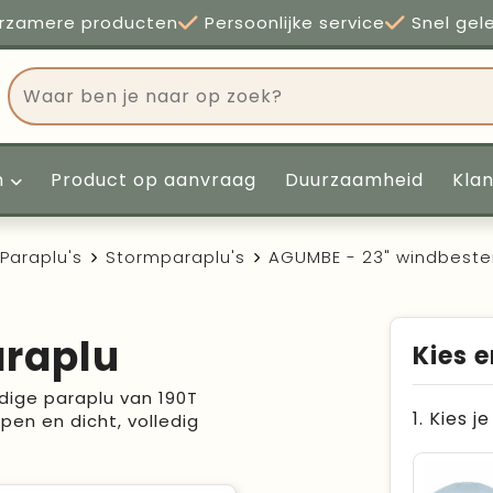
rzamere producten
Persoonlijke service
Snel gel
n
Product op aanvraag
Duurzaamheid
Kla
Paraplu's
Stormparaplu's
AGUMBE - 23" windbeste
araplu
Kies e
ige paraplu van 190T
1. Kies j
en en dicht, volledig