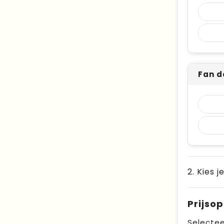
Fan d
2. Kies j
Prijso
Selectee