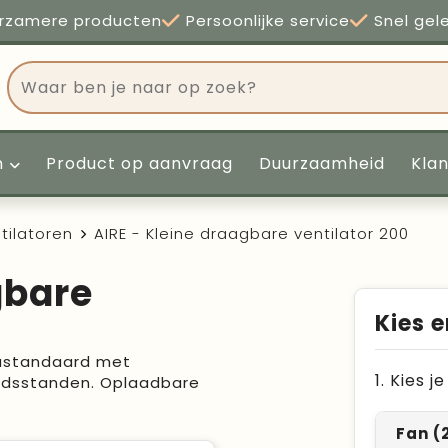
rzamere producten
Persoonlijke service
Snel gel
n
Product op aanvraag
Duurzaamheid
Kla
tilatoren
AIRE - Kleine draagbare ventilator 200
gbare
Kies e
austandaard met
1. Kies 
eidsstanden. Oplaadbare
Fan (