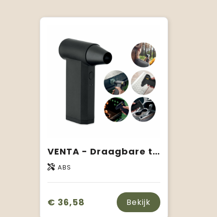
VENTA - Draagbare turboventilator
ABS
€ 36,58
Bekijk