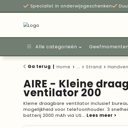
Specialist in onderwijsgeschenken
Duu
Alle categorieën
Geefmomente
Ga terug
|
Home
...
Strand
Handven
AIRE - Kleine draa
ventilator 200
Kleine draagbare ventilator inclusief bure
mogelijkheid voor telefoonhouder. 3 snelh
batterij 2000 mAh via US
...