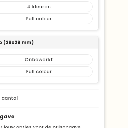
4
Full colour
o (29x29 mm)
Onbewerkt
Full colour
e aantal
pgave
r jouw opties voor de prijsopgave.