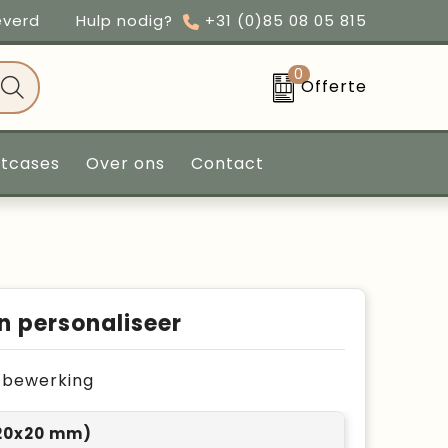
everd
Hulp nodig?
+31 (0)85 08 05 815
0
Offerte
ntcases
Over ons
Contact
n personaliseer
je bewerking
20x20 mm)