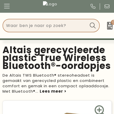
Congres
Kleding
Events
Tassen
Altais gerecycleerde
Kerst
Drinkwaren
plastic True Wireless
Bluetooth®-oordopjes
Verjaardagen
Events
De Altais TWS Bluetooth® stereoheadset is
Voetbal, EK en WK
Give Aways
gemaakt van gerecycled plastic en combineert
comfort en gemak in een compact oplaaddoosje.
Geschenken
Met Bluetooth®
...
Kantoorartikelen
Schrijfwaren