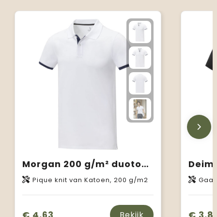
Morgan 200 g/m² duotone herenpolo met korte mouwen
Pique knit van Katoen, 200 g/m2
Gaas met
€ 4,63
€ 3,8
Bekijk