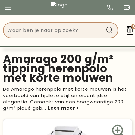
Congres
Kleding
Events
Tassen
Amarago 200 g/m²
Kerst
Drinkwaren
tipping herenpolo
met korte mouwen
Verjaardagen
Events
De Amarago herenpolo met korte mouwen is het
Voetbal, EK en WK
Give Aways
voorbeeld van tijdloze stijl en eigentijdse
elegantie. Gemaakt van een hoogwaardige 200
Geschenken
g/m² piqué geb
...
Kantoorartikelen
Schrijfwaren