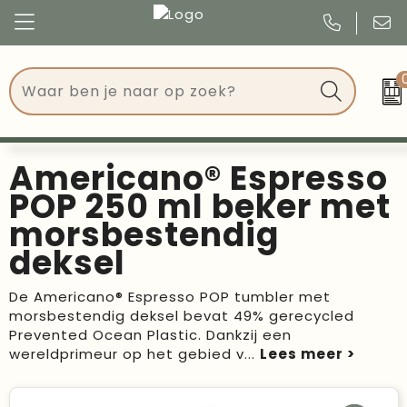
Congres
Kleding
Events
Tassen
Americano® Espresso
Kerst
Drinkwaren
POP 250 ml beker met
morsbestendig
Verjaardagen
Events
deksel
Voetbal, EK en WK
Give Aways
De Americano® Espresso POP tumbler met
morsbestendig deksel bevat 49% gerecycled
Geschenken
Prevented Ocean Plastic. Dankzij een
wereldprimeur op het gebied v
...
Kantoorartikelen
Schrijfwaren