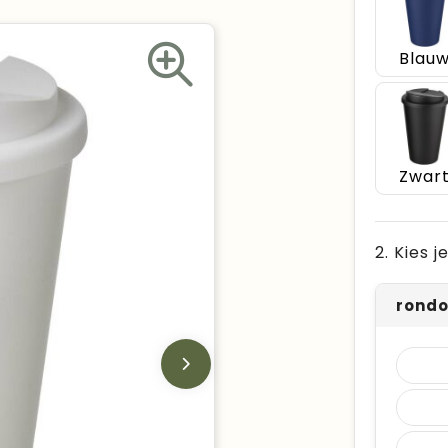
Blau
Zwar
2. Kies 
rond