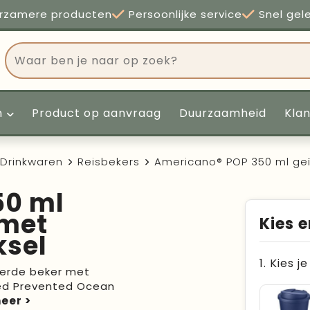
rzamere producten
Persoonlijke service
Snel gel
n
Product op aanvraag
Duurzaamheid
Kla
Drinkwaren
Reisbekers
Americano® POP 350 ml ge
50 ml
 met
Kies e
ksel
1. Kies j
erde beker met
ed Prevented Ocean