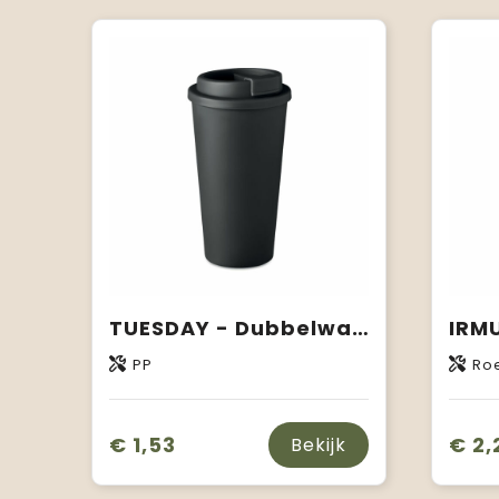
TUESDAY - Dubbelwandige drinkbeker 450 ml
PP
Roe
€ 1,53
€ 2,
Bekijk