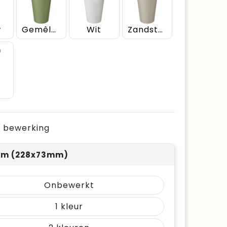
w
Gemêleerd groen
Wit
Zandsteen
t
je bewerking
om (228x73mm)
Onbewerkt
1