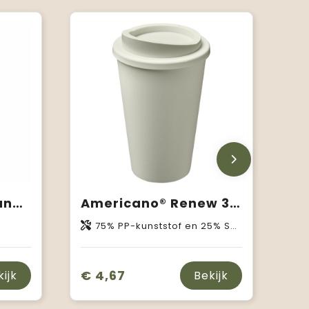
BRACE - Dubbelwandige drinkbeker
Americano®­­ Renew 350 ml geïsoleerde beker
75% PP-kunststof en 25% Suikerriet-bioplastic
€ 4,67
kijk
Bekijk