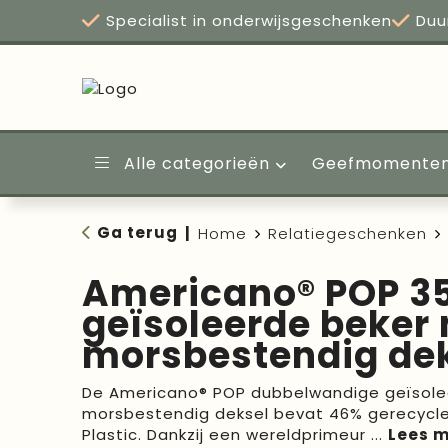
Specialist in onderwijsgeschenken
Duu
Alle categorieën
Geefmomente
Ga terug
|
Home
Relatiegeschenken
Americano® POP 3
geïsoleerde beker
morsbestendig de
De Americano® POP dubbelwandige geïsole
morsbestendig deksel bevat 46% gerecycl
Plastic. Dankzij een wereldprimeur
...