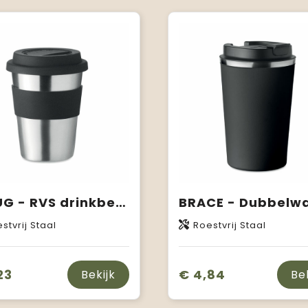
IRMUG - RVS drinkbeker 350 ml
stvrij Staal
Roestvrij Staal
23
€ 4,84
Bekijk
Be