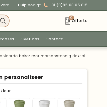
everd
Hulp nodig?
+31 (0)85 08 05 815
0
Offerte
ntcases
Over ons
Contact
ïsoleerde beker met morsbestendig deksel
n personaliseer
e kleur