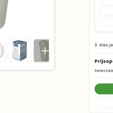
3. Kies j
Prijso
Selectee