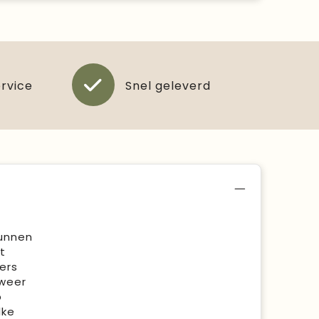
ervice
Snel geleverd
kunnen
t
ers
 weer
p
lke