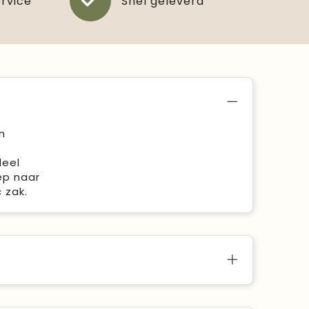
ervice
Snel geleverd
n
deel
ep naar
 zak.