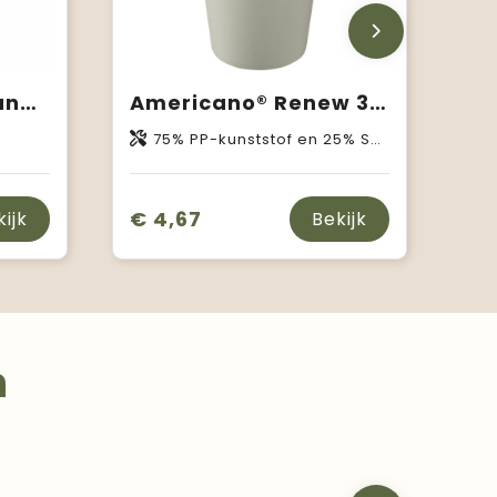
BRACE - Dubbelwandige drinkbeker
Americano®­­ Renew 350 ml geïsoleerde beker
75% PP-kunststof en 25% Suikerriet-bioplastic
€ 4,67
kijk
Bekijk
n