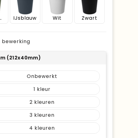
erd groen
IJsblauw
Wit
Zwart
je bewerking
om (212x40mm)
Onbewerkt
1
2
3
4