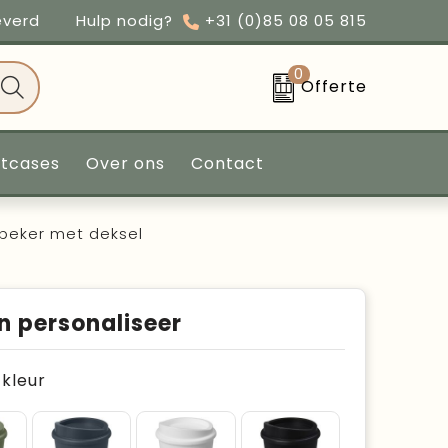
everd
Hulp nodig?
+31 (0)85 08 05 815
0
Offerte
ntcases
Over ons
Contact
beker met deksel
n personaliseer
e kleur