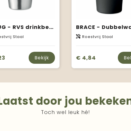
IRMUG - RVS drinkbeker 350 ml
stvrij Staal
Roestvrij Staal
23
€ 4,84
Bekijk
Be
Laatst door jou bekeke
Toch wel leuk hé!