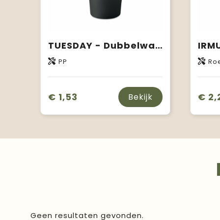
TUESDAY - Dubbelwandige drinkbeker 450 ml
PP
Roe
€ 1,53
€ 2,
Bekijk
Geen resultaten gevonden.