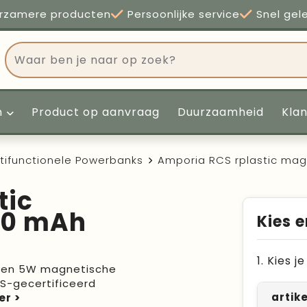
rzamere producten
Persoonlijke service
Snel gel
n
Product op aanvraag
Duurzaamheid
Kla
tifunctionele Powerbanks
Amporia RCS rplastic ma
tic
00 mAh
Kies e
1. Kies 
 een 5W magnetische
S-gecertificeerd
artik