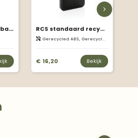
10.000 mAh powerbank met 10W draadloos snelladen met PD
RCS standaard recycled plastic wireless powerbank
Gerecycled ABS, Gerecycled TPE
€ 16,20
kijk
Bekijk
n