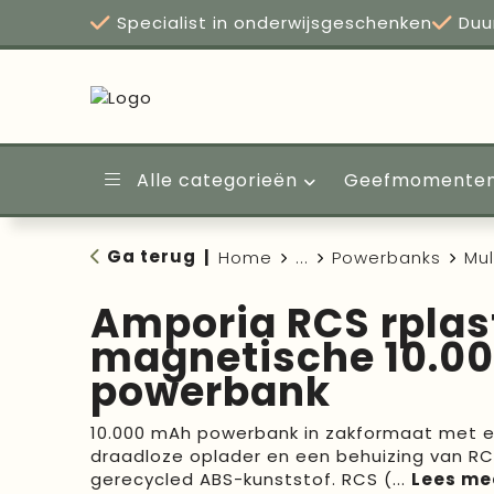
Specialist in onderwijsgeschenken
Duu
Alle categorieën
Geefmomente
Ga terug
|
Home
...
Powerbanks
Mul
Amporia RCS rplas
magnetische 10.0
powerbank
10.000 mAh powerbank in zakformaat met
draadloze oplader en een behuizing van RC
gerecycled ABS-kunststof. RCS (
...