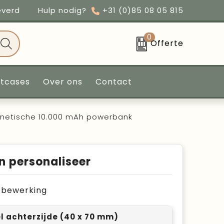
everd
Hulp nodig?
+31 (0)85 08 05 815
0
Offerte
ntcases
Over ons
Contact
gnetische 10.000 mAh powerbank
n personaliseer
je bewerking
el achterzijde (40 x 70 mm)