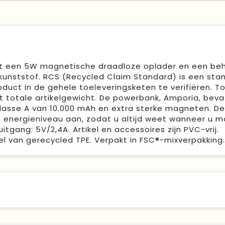
t een 5W magnetische draadloze oplader en een beh
kunststof. RCS (Recycled Claim Standard) is een sta
uct in de gehele toeleveringsketen te verifiëren. To
t totale artikelgewicht. De powerbank, Amporia, beva
lasse A van 10.000 mAh en extra sterke magneten. De
 energieniveau aan, zodat u altijd weet wanneer u m
gang: 5V/2,4A. Artikel en accessoires zijn PVC-vrij.
l van gerecycled TPE. Verpakt in FSC®-mixverpakking.