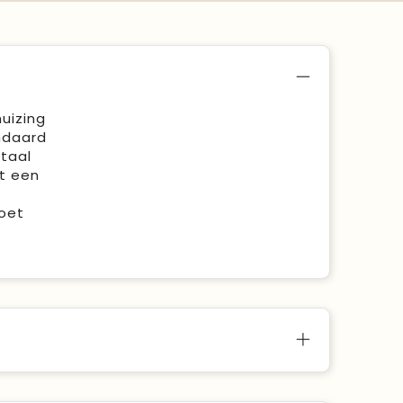
uizing
ndaard
taal
t een
oet