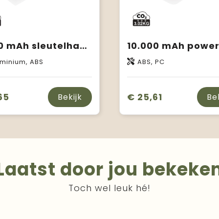
1.000 mAh sleutelhanger powerbank
minium, ABS
ABS, PC
65
€ 25,61
Bekijk
Be
Laatst door jou bekeke
Toch wel leuk hé!