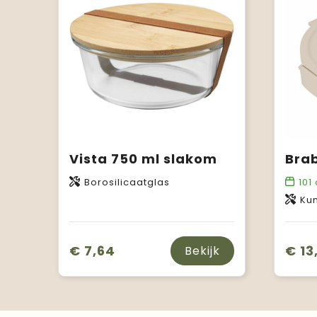
Vista 750 ml slakom
Borosilicaatglas
101
Kun
€ 7,64
€ 13
Bekijk