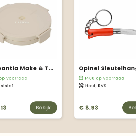
Brabantia Make & Take Lunchbowl 1L
op voorraad
1400
op voorraad
ststof
Hout, RVS
,13
€ 8,93
Bekijk
Be