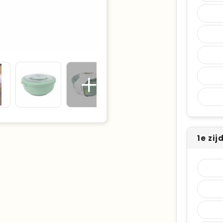
1e zi