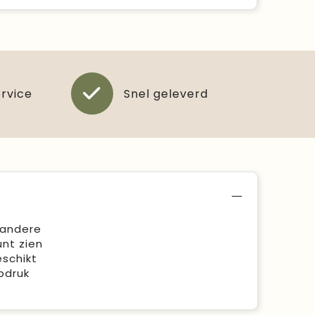
ervice
Snel geleverd
 andere
unt zien
eschikt
pdruk