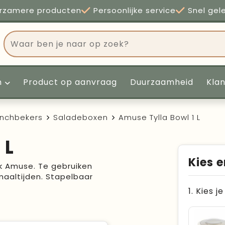
rzamere producten
Persoonlijke service
Snel gel
n
Product op aanvraag
Duurzaamheid
Kla
unchbekers
Saladeboxen
Amuse Tylla Bowl 1 L
 L
Kies e
k Amuse. Te gebruiken
aaltijden. Stapelbaar
1. Kies j