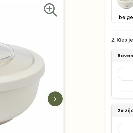
beig
2. Kies 
Boven
2e zi