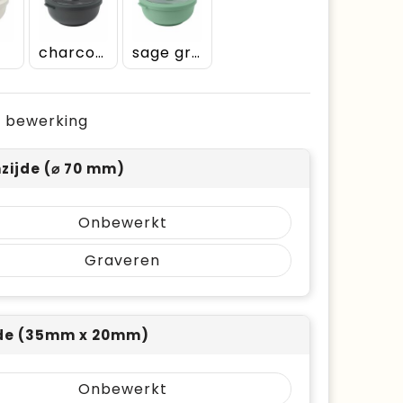
e
charcoal
sage green
je bewerking
zijde (⌀ 70 mm)
Onbewerkt
Graveren
jde (35mm x 20mm)
Onbewerkt