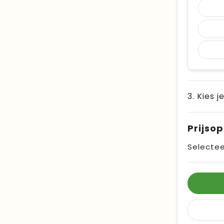
3. Kies j
Prijso
Selectee