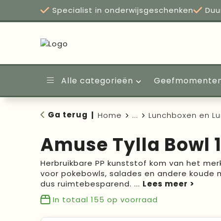
Specialist in onderwijsgeschenken
Duu
Alle categorieën
Geefmomente
Ga terug
|
Home
...
Lunchboxen en L
Amuse Tylla Bowl 1
Herbruikbare PP kunststof kom van het mer
voor pokebowls, salades en andere koude m
dus ruimtebesparend.
...
In totaal
155
op voorraad