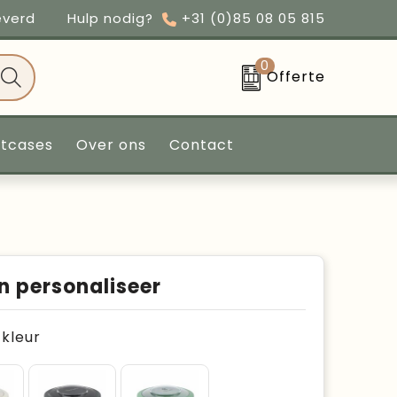
everd
Hulp nodig?
+31 (0)85 08 05 815
0
Offerte
ntcases
Over ons
Contact
n personaliseer
e kleur