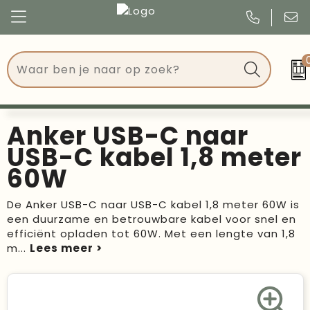
Congres
Kleding
Events
Tassen
Anker USB-C naar
Kerst
Drinkwaren
USB-C kabel 1,8 meter
60W
Verjaardagen
Events
De Anker USB-C naar USB-C kabel 1,8 meter 60W is
Voetbal, EK en WK
Give Aways
een duurzame en betrouwbare kabel voor snel en
efficiënt opladen tot 60W. Met een lengte van 1,8
Geschenken
m
...
Kantoorartikelen
Schrijfwaren