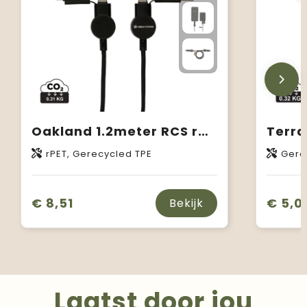
Oakland 1.2meter RCS rplastic 6-in-1 fast charging 45W kabel
rPET, Gerecycled TPE
Gerecyc
€ 8,51
€ 5,0
Bekijk
Laatst door jou