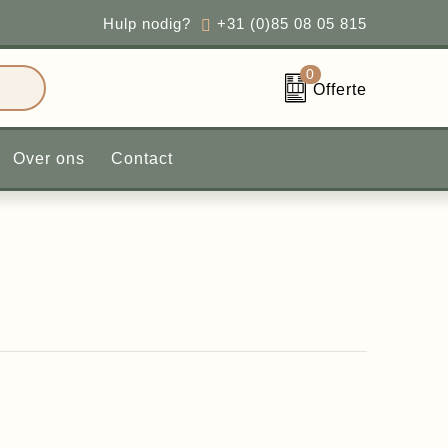
everd
Hulp nodig?
+31 (0)85 08 05 815
0
Offerte
ntcases
Over ons
Contact
ushi