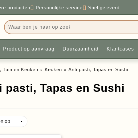
rzamere producten
Persoonlijke service
Snel gel
n
Product op aanvraag
Duurzaamheid
Kla
Huis, Tuin en Keuken
Keuken
Anti pasti, Tapas en S
i pasti, Tapas en Sushi