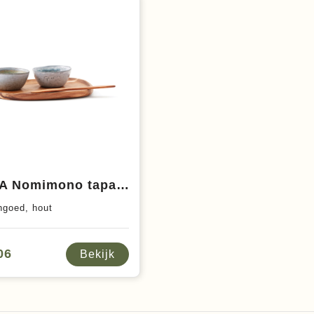
VINGA Nomimono tapas set
engoed, hout
,06
Bekijk