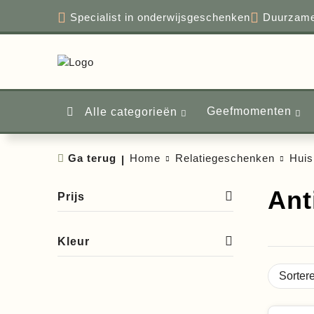
Specialist in onderwijsgeschenken
Duu
Alle categorieën
Geefmomente
Ga terug
|
Home
Relatiegeschenken
Ant
Prijs
t/m
€
Kleur