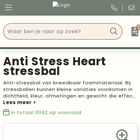
Congres
Kleding
Events
Tassen
Anti Stress Heart
Kerst
Drinkwaren
stressbal
Verjaardagen
Events
Anti-stressbal van kneedbaar foammateriaal. Bij
stressballen kunnen kleine variaties voorkomen in
Voetbal, EK en WK
Give Aways
dichtheid, kleur, afmetingen en gewicht die effec
...
Geschenken
In totaal
10162
op voorraad
Kantoorartikelen
Schrijfwaren