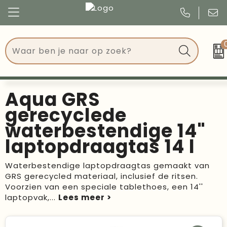
Congres
Kleding
Events
Tassen
Aqua GRS
Kerst
Drinkwaren
gerecyclede
waterbestendige 14"
Verjaardagen
Events
laptopdraagtas 14 l
Voetbal, EK en WK
Give Aways
Waterbestendige laptopdraagtas gemaakt van
GRS gerecycled materiaal, inclusief de ritsen.
Geschenken
Voorzien van een speciale tablethoes, een 14''
laptopvak,
...
Kantoorartikelen
Schrijfwaren