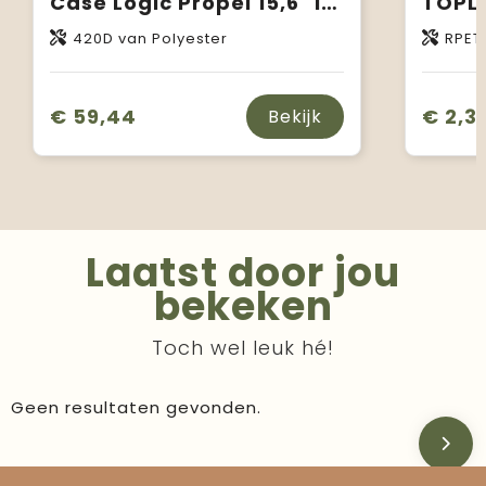
Case Logic Propel 15,6" laptoptas
420D van Polyester
RPET
€ 59,44
€ 2,3
Bekijk
Laatst door jou
bekeken
Toch wel leuk hé!
Geen resultaten gevonden.