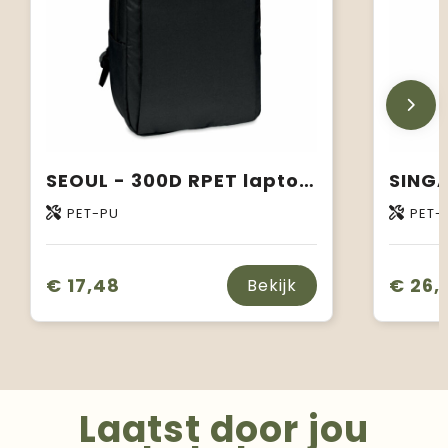
SEOUL - 300D RPET laptop rugzak
PET-PU
PET-
€ 17,48
€ 26,
Bekijk
Laatst door jou