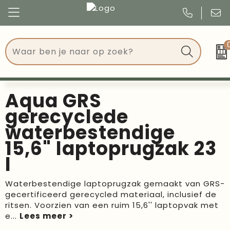
Congres
Kleding
Events
Tassen
Aqua GRS
Kerst
Drinkwaren
gerecyclede
waterbestendige
Verjaardagen
Events
15,6" laptoprugzak 23
Voetbal, EK en WK
Give Aways
l
Geschenken
Waterbestendige laptoprugzak gemaakt van GRS-
gecertificeerd gerecycled materiaal, inclusief de
Kantoorartikelen
ritsen. Voorzien van een ruim 15,6'' laptopvak met
e
...
Schrijfwaren