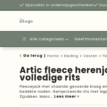
Specialist in onderwijsgeschenken
Duu
Alle categorieën
Geefmomente
Ga terug
|
Home
Kleding
Vesten
Fl
Artic fleece heren
volledige rits
Fleecejack met staande gevoerde kraag en
bedekte naden. Geïnjecteerde rits met bijp
Zijzakken. Manc
...