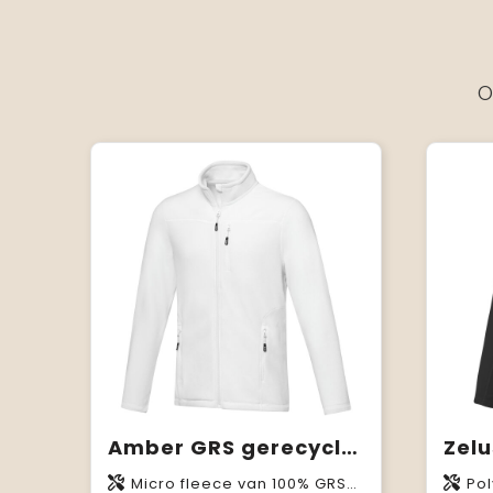
O
Amber GRS gerecycled heren fleece jas met volledige rits
Micro fleece van 100% GRS-gecertificeerd gerecycled polyester, 174 g/m2
Pol