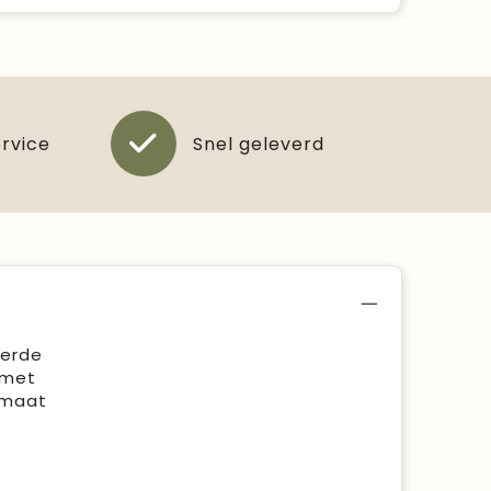
ervice
Snel geleverd
eerde
 met
 maat