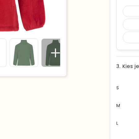
3. Kies 
S
M
L