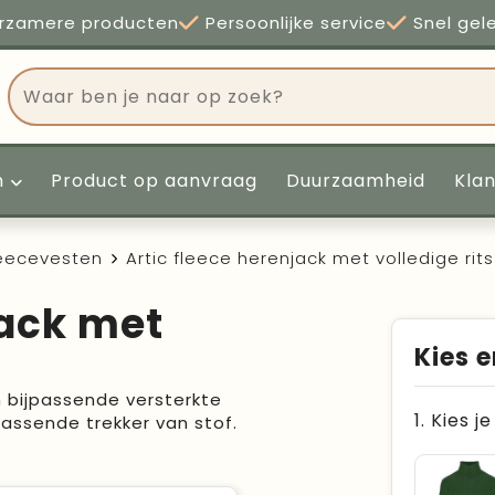
rzamere producten
Persoonlijke service
Snel gel
n
Product op aanvraag
Duurzaamheid
Kla
eecevesten
Artic fleece herenjack met volledige rits
jack met
Kies e
 bijpassende versterkte
1. Kies j
assende trekker van stof.