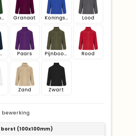
Flessengroen
Granaat
Koningsblauw
Lood
rineblauw
Paars
Pijnboomgroen
Rood
Zand
Zwart
je bewerking
r borst (100x100mm)