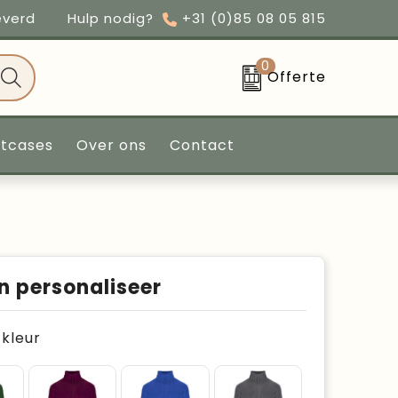
everd
Hulp nodig?
+31 (0)85 08 05 815
0
Offerte
ntcases
Over ons
Contact
n personaliseer
e kleur