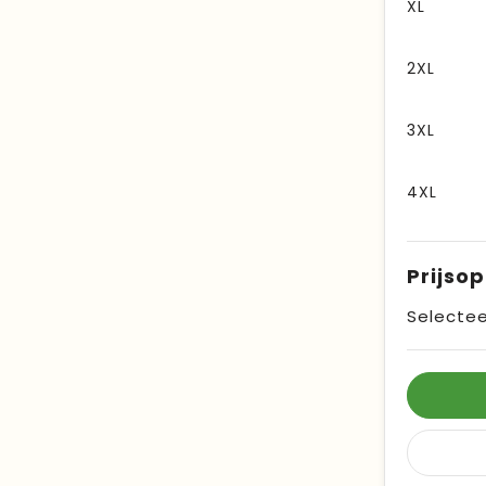
XL
2XL
3XL
4XL
Prijso
Selectee