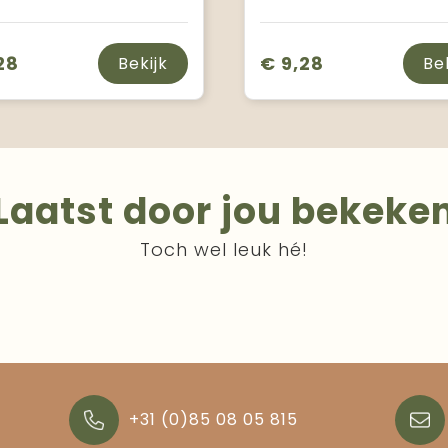
28
€ 9,28
Bekijk
Be
Laatst door jou bekeke
Toch wel leuk hé!
+31 (0)85 08 05 815