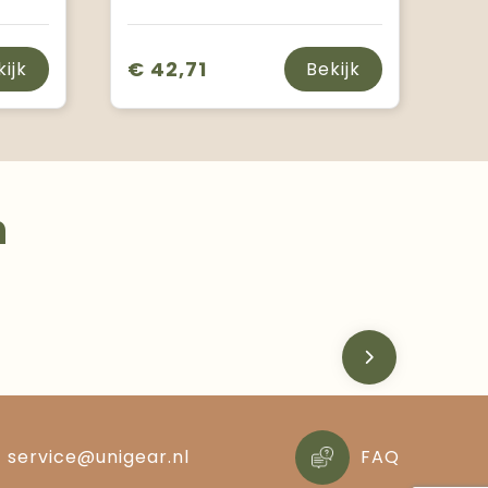
€ 42,71
kijk
Bekijk
n
service@unigear.nl
FAQ