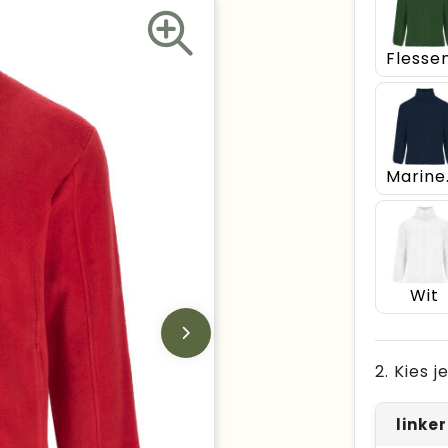
Ma
Wit
2. Kies 
linke