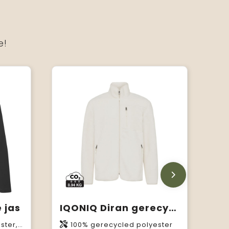
e!
 jas
IQONIQ Diran gerecycled polyester pile-fleece jas
40 g/m2
100% gerecycled polyester