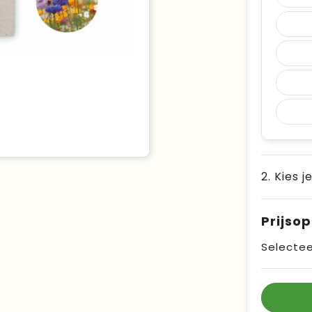
2. Kies j
Prijso
Selectee