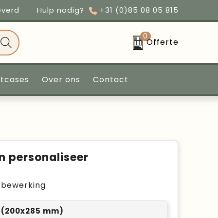
everd
Hulp nodig?
+31 (0)85 08 05 815
0
Offerte
ntcases
Over ons
Contact
n personaliseer
je bewerking
1 (200x285 mm)