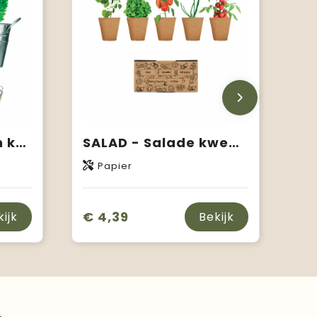
MIX SEEDS - Zinken kuipje 3 zakjes
SALAD - Salade kweekset
Papier
€ 4,39
kijk
Bekijk