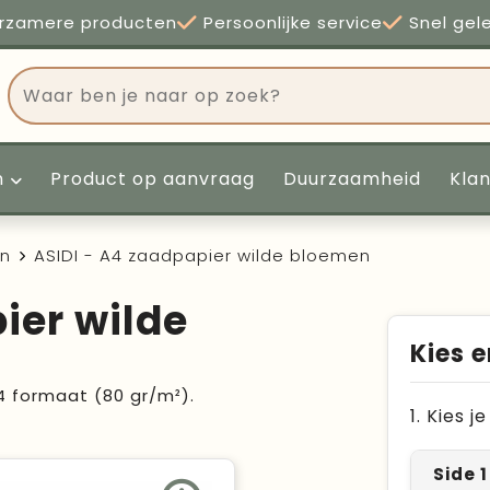
rzamere producten
Persoonlijke service
Snel gel
n
Product op aanvraag
Duurzaamheid
Kla
en
ASIDI - A4 zaadpapier wilde bloemen
ier wilde
Kies e
 formaat (80 gr/m²).
1. Kies 
Side 