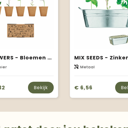
FLOWERS - Bloemen kweekset
pier
Metaal
32
€ 6,56
Bekijk
Be