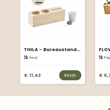
THILA - Bureaustandaard met zadenkit
Hout
Pa
€ 11,42
€ 6,
Bekijk