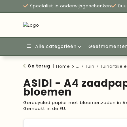
Specialist in onderwijsgeschenken
Duu
Alle categorieën
Geefmomente
Ga terug
|
Home
...
Tuin
Tuinartikel
ASIDI - A4 zaadpap
bloemen
Gerecycled papier met bloemenzaden in A4
Gemaakt in de EU.