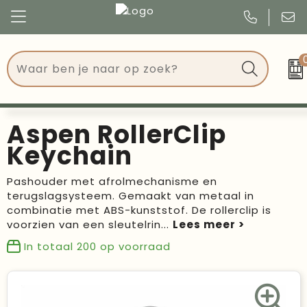
Congres
Kleding
Events
Tassen
Aspen RollerClip
Kerst
Drinkwaren
Keychain
Verjaardagen
Events
Pashouder met afrolmechanisme en
terugslagsysteem. Gemaakt van metaal in
Voetbal, EK en WK
Give Aways
combinatie met ABS-kunststof. De rollerclip is
voorzien van een sleutelrin
...
Geschenken
In totaal
200
op voorraad
Kantoorartikelen
Schrijfwaren