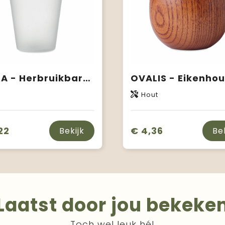
FESTA - Herbruikbare event beker 300ml
Hout
22
€ 4,36
Bekijk
Be
Laatst door jou bekeke
Toch wel leuk hé!