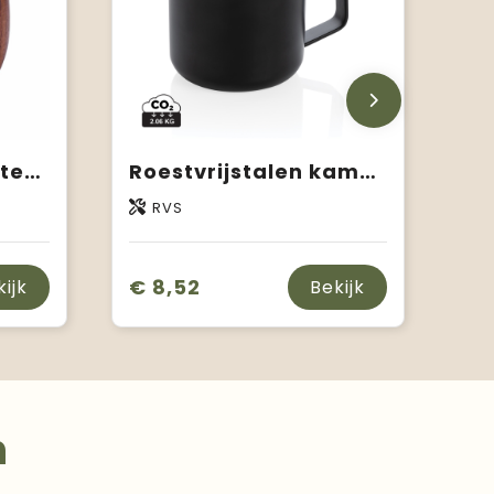
OVALIS - Eikenhouten beker 250 ml
Roestvrijstalen kampeerbeker
RVS
€ 8,52
kijk
Bekijk
n