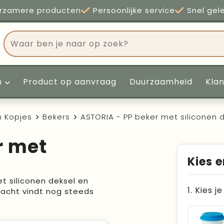
rzamere producten
Persoonlijke service
Snel gel
n
Product op aanvraag
Duurzaamheid
Kla
n Kopjes
Bekers
ASTORIA - PP beker met siliconen 
r met
Kies e
t siliconen deksel en
1. Kies j
acht vindt nog steeds