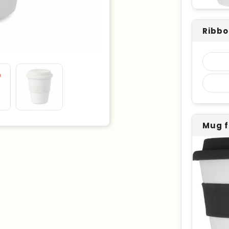
Ribbo
Mug f