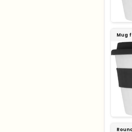
Mug f
Round