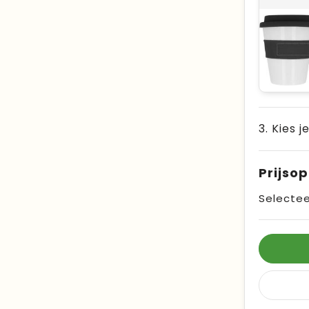
3. Kies j
Prijso
Selectee