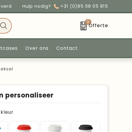
everd
Hulp nodig?
+31 (0)85 08 05 815
0
Offerte
ntcases
Over ons
Contact
deksel
n personaliseer
e kleur