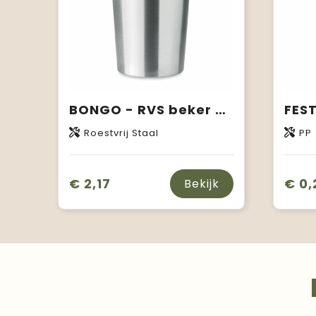
BONGO - RVS beker 350ml
Roestvrij Staal
PP
€ 2,17
€ 0,
Bekijk