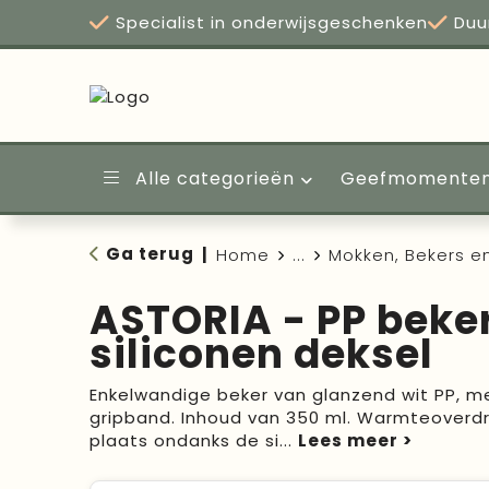
Specialist in onderwijsgeschenken
Duu
Alle categorieën
Geefmomente
Ga terug
|
Home
...
Mokken, Bekers e
ASTORIA - PP beke
siliconen deksel
Enkelwandige beker van glanzend wit PP, me
gripband. Inhoud van 350 ml. Warmteoverdr
plaats ondanks de si
...