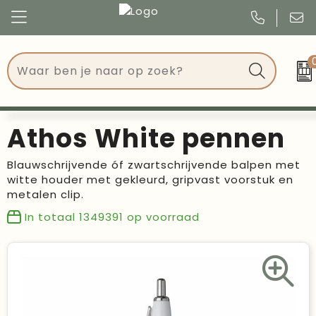
Congres
Kleding
Events
Tassen
Athos White pennen
Kerst
Drinkwaren
Blauwschrijvende óf zwartschrijvende balpen met
witte houder met gekleurd, gripvast voorstuk en
Verjaardagen
Events
metalen clip.
Voetbal, EK en WK
Give Aways
In totaal
1349391
op voorraad
Geschenken
Kantoorartikelen
Schrijfwaren