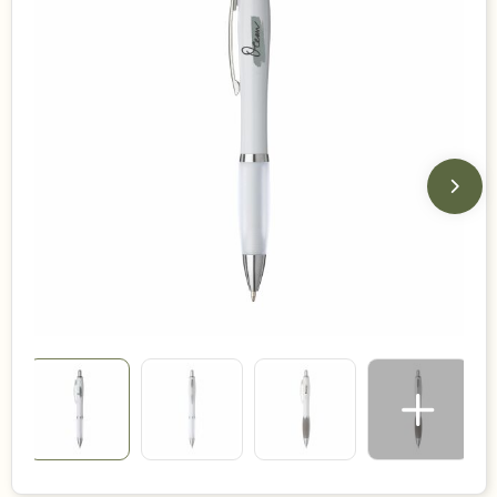
Duurzame keuzes
Made in Europe
Recycled
Bestsellers