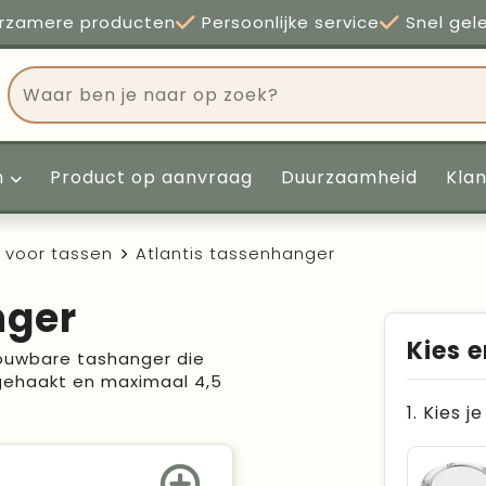
rzamere producten
Persoonlijke service
Snel gel
n
Product op aanvraag
Duurzaamheid
Kla
 voor tassen
Atlantis tassenhanger
nger
Kies e
vouwbare tashanger die
gehaakt en maximaal 4,5
1. Kies j