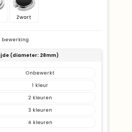
Zwart
je bewerking
ijde (diameter: 28mm)
Onbewerkt
1
2
3
4