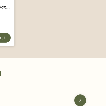
RFX™ William reflecterende en waterdichte tassenhoes
kijk
n