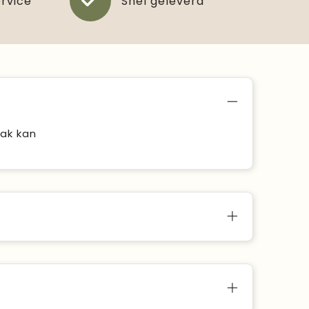
ervice
Snel geleverd
ak kan