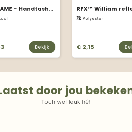
MADAME - Handtashouder
taal
Polyester
53
€ 2,15
Bekijk
Be
Laatst door jou bekeke
Toch wel leuk hé!