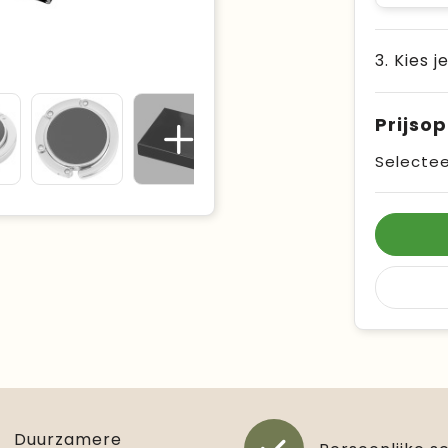
3. Kies j
Prijso
Selectee
Duurzamere