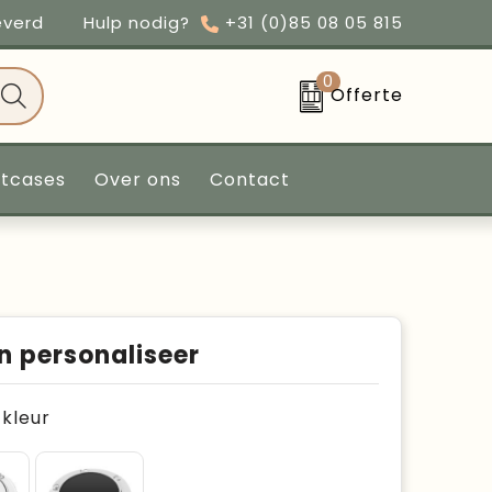
everd
Hulp nodig?
+31 (0)85 08 05 815
0
Offerte
ntcases
Over ons
Contact
n personaliseer
e kleur