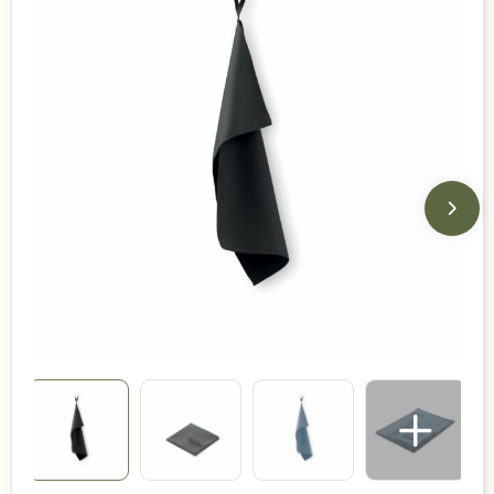
Duurzame keuzes
Made in Europe
Recycled
Bestsellers