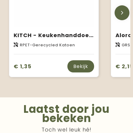
KITCH - Keukenhanddoek gerecycled
RPET-Gerecycled Katoen
GRS-gec
€ 1,35
€ 2,1
Bekijk
Laatst door jou
bekeken
Toch wel leuk hé!