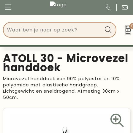
Congres
Kleding
Events
Tassen
ATOLL 30 - Microvezel
Kerst
Drinkwaren
handdoek
Verjaardagen
Events
Microvezel handdoek van 90% polyester en 10%
polyamide met elastische handgreep.
Voetbal, EK en WK
Give Aways
Lichtgewicht en sneldrogend. Afmeting 30cm x
50cm.
Geschenken
Kantoorartikelen
Schrijfwaren