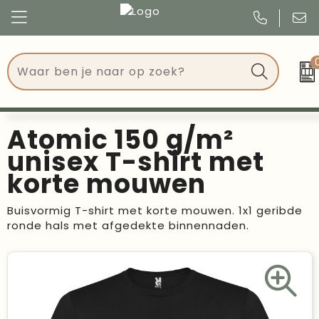
Congres
Kleding
Events
Tassen
Atomic 150 g/m²
Kerst
Drinkwaren
unisex T-shirt met
korte mouwen
Verjaardagen
Events
Buisvormig T-shirt met korte mouwen. 1x1 geribde
Voetbal, EK en WK
Give Aways
ronde hals met afgedekte binnennaden.
Geschenken
Kantoorartikelen
Schrijfwaren