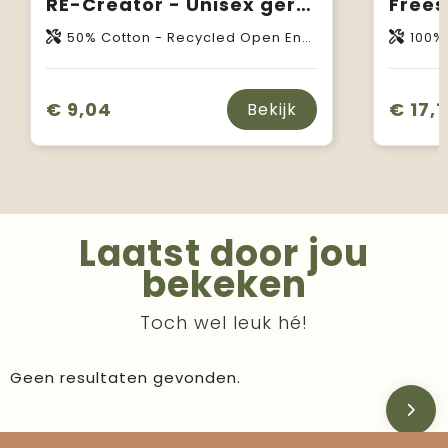
RE-Creator - Unisex gereycleerde T-shirt
50% Cotton - Recycled Open End, 50% Cotton - Organic Raw Open End
100% 
€ 9,04
€ 17,1
Bekijk
Laatst door jou
bekeken
Toch wel leuk hé!
Geen resultaten gevonden.