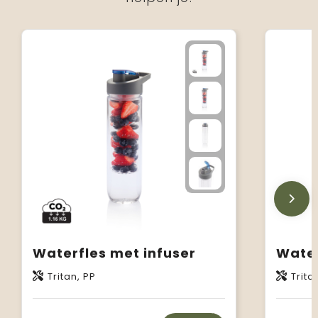
Waterfles met infuser
Water
Tritan, PP
Trita