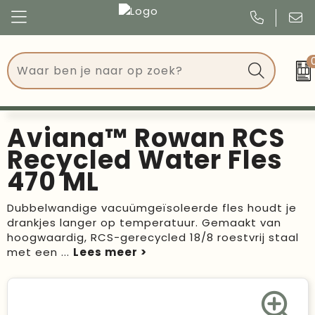
Congres
Kleding
Events
Tassen
Aviana™ Rowan RCS
Kerst
Drinkwaren
Recycled Water Fles
470 ML
Verjaardagen
Events
Dubbelwandige vacuümgeïsoleerde fles houdt je
Voetbal, EK en WK
Give Aways
drankjes langer op temperatuur. Gemaakt van
hoogwaardig, RCS-gerecycled 18/8 roestvrij staal
Geschenken
met een
...
Kantoorartikelen
Schrijfwaren