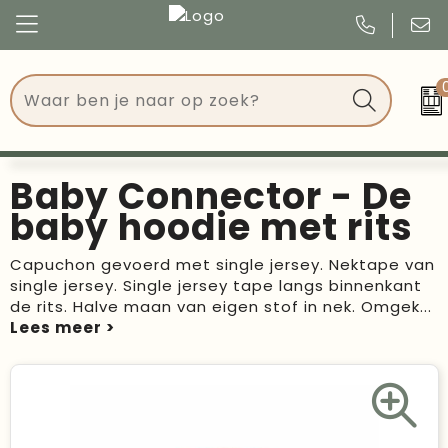
Congres
Kleding
Events
Tassen
Baby Connector - De
Kerst
Drinkwaren
baby hoodie met rits
Verjaardagen
Events
Capuchon gevoerd met single jersey. Nektape van
single jersey. Single jersey tape langs binnenkant
Voetbal, EK en WK
Give Aways
de rits. Halve maan van eigen stof in nek. Omgek
...
Geschenken
Kantoorartikelen
Schrijfwaren