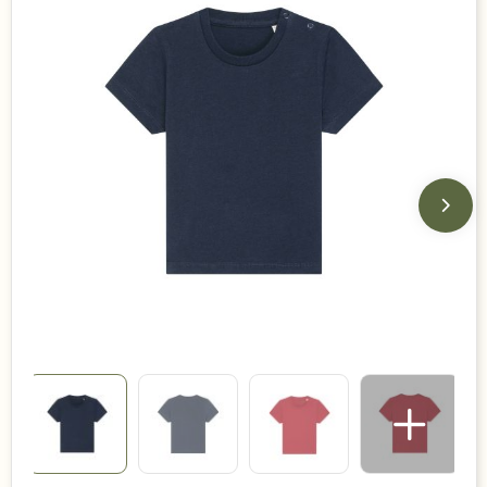
Duurzame keuzes
Made in Europe
Recycled
Bestsellers