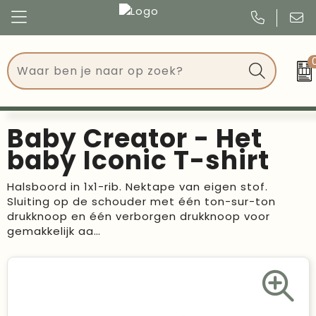
Congres
Kleding
Events
Tassen
Baby Creator - Het
Kerst
Drinkwaren
baby Iconic T-shirt
Verjaardagen
Events
Halsboord in 1x1-rib. Nektape van eigen stof.
Sluiting op de schouder met één ton-sur-ton
Voetbal, EK en WK
Give Aways
drukknoop en één verborgen drukknoop voor
gemakkelijk aa…
Geschenken
Kantoorartikelen
Schrijfwaren