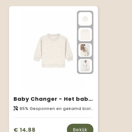
Baby Changer - Het baby Iconic crewneck sweatshirt
85% Gesponnen en gekamd biologisch katoen, 15% Gerecycled polyester
€ 14,88
Bekijk