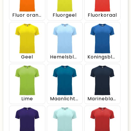
Fluor oranje
Fluorgeel
Fluorkoraal
Geel
Hemelsblauw
Koningsblauw
Lime
Maanlichtblauw
Marineblauw