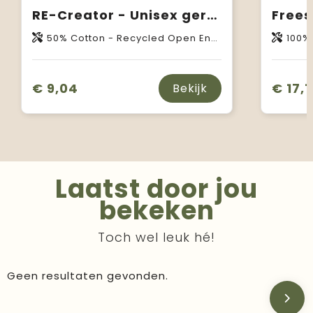
RE-Creator - Unisex gereycleerde T-shirt
50% Cotton - Recycled Open End, 50% Cotton - Organic Raw Open End
100% 
€ 9,04
€ 17,1
Bekijk
Laatst door jou
bekeken
Toch wel leuk hé!
Geen resultaten gevonden.