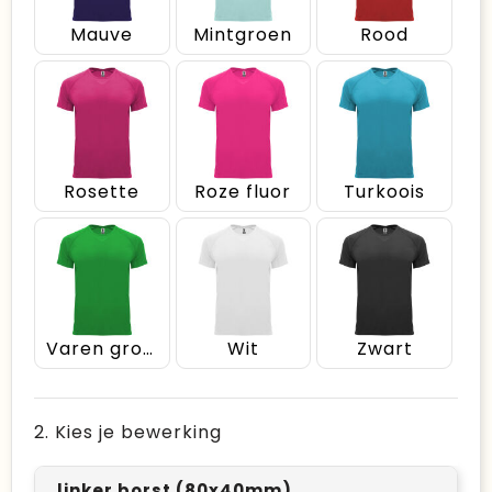
Mauve
Mintgroen
Rood
Rosette
Roze fluor
Turkoois
Varen groen
Wit
Zwart
2. Kies je bewerking
linker borst (80x40mm)