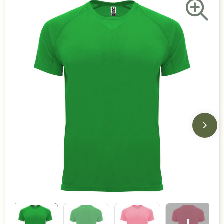
Duurzame keuzes
Made in Europe
Recycled
Bestsellers