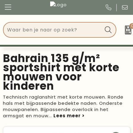
Congres
Kleding
Events
Tassen
Bahrain 135 g/m²
Kerst
Drinkwaren
sportshirt met korte
mouwen voor
Verjaardagen
Events
kinderen
Voetbal, EK en WK
Give Aways
Technisch raglanshirt met korte mouwen. Ronde
hals met bijpassende bedekte naden. Onderste
Geschenken
mouwpanelen. Bijpassende overlock in het
armsgat en mouw
...
Kantoorartikelen
Schrijfwaren