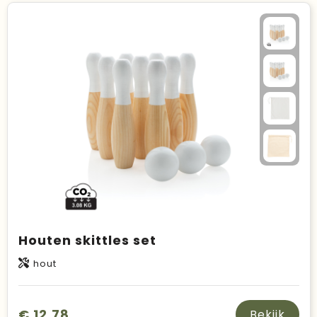
Houten skittles set
hout
€ 12,78
Bekijk