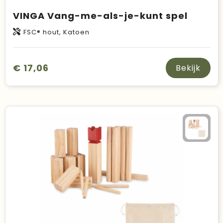
VINGA Vang-me-als-je-kunt spel
FSC® hout, Katoen
€ 17,06
Bekijk