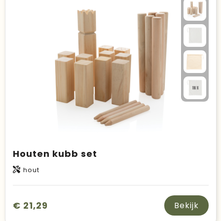
Houten kubb set
hout
€ 21,29
Bekijk