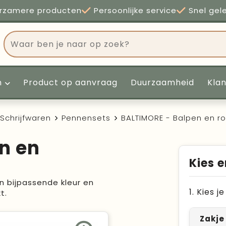
rzamere producten
Persoonlijke service
Snel gel
n
Product op aanvraag
Duurzaamheid
Kla
Schrijfwaren
Pennensets
BALTIMORE - Balpen en ro
n en
Kies e
in bijpassende kleur en
1. Kies 
t.
Zakje