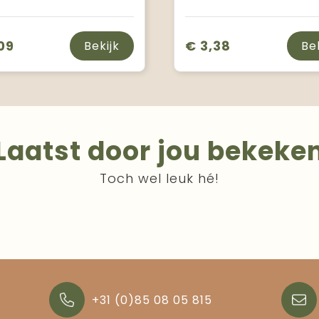
09
€ 3,38
Bekijk
Be
Laatst door jou bekeke
Toch wel leuk hé!
+31 (0)85 08 05 815