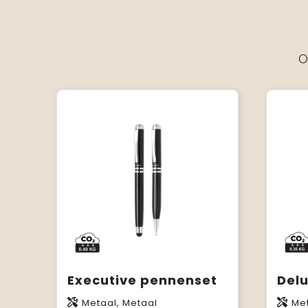
O
Executive pennenset
Del
Metaal, Metaal
Met