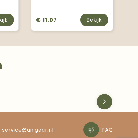
€ 11,07
kijk
Bekijk
n
service@unigear.nl
FAQ