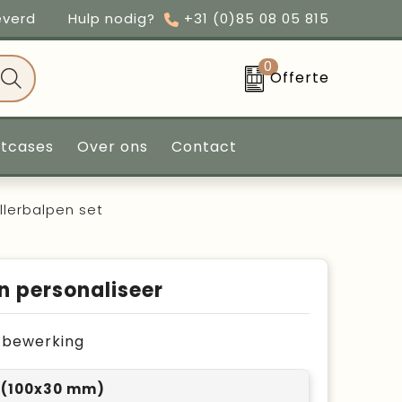
everd
Hulp nodig?
+31 (0)85 08 05 815
0
Offerte
ntcases
Over ons
Contact
llerbalpen set
n personaliseer
je bewerking
 (100x30 mm)