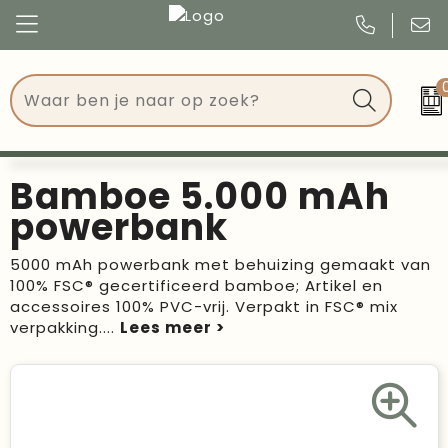
Congres
Kleding
Events
Tassen
Bamboe 5.000 mAh
Kerst
Drinkwaren
powerbank
Verjaardagen
Events
5000 mAh powerbank met behuizing gemaakt van
100% FSC® gecertificeerd bamboe; Artikel en
Voetbal, EK en WK
Give Aways
accessoires 100% PVC-vrij. Verpakt in FSC® mix
verpakking.
...
Geschenken
Kantoorartikelen
Schrijfwaren