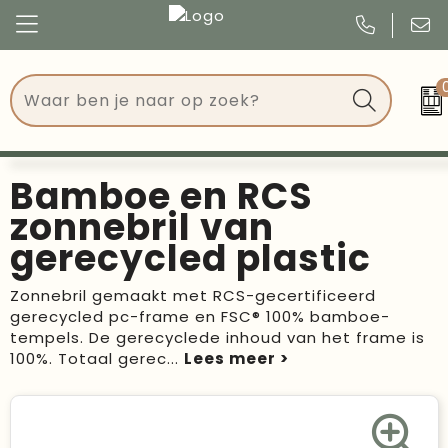
Congres
Kleding
Events
Tassen
Bamboe en RCS
Kerst
Drinkwaren
zonnebril van
gerecycled plastic
Verjaardagen
Events
Zonnebril gemaakt met RCS-gecertificeerd
Voetbal, EK en WK
Give Aways
gerecycled pc-frame en FSC® 100% bamboe-
tempels. De gerecyclede inhoud van het frame is
Geschenken
100%. Totaal gerec
...
Kantoorartikelen
Schrijfwaren