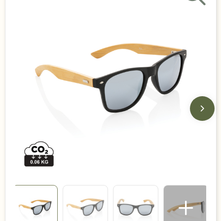
Duurzame keuzes
Made in Europe
Recycled
Bestsellers