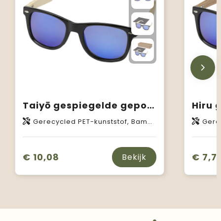
Taiyō gespiegelde gepolariseerde zonnebril van rPET/bamboe in geschenkverpakking
Gerecycled PET-kunststof, Bamboe
Gere
€ 10,08
€ 7,7
Bekijk