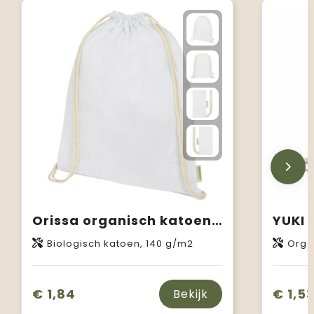
Orissa organisch katoenen rugzak van 140 g/m² met trekkoordsluiting 5L
Biologisch katoen, 140 g/m2
Orga
€ 1,84
€ 1,5
Bekijk