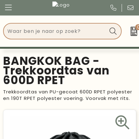
Congres
Kleding
Events
Tassen
BANGKOK BAG -
Kerst
Drinkwaren
Trekkoordtas van
600D RPET
Verjaardagen
Events
Trekkoordtas van PU-gecoat 600D RPET polyester
Voetbal, EK en WK
Give Aways
en 190T RPET polyester voering. Voorvak met rits.
Geschenken
Kantoorartikelen
Schrijfwaren