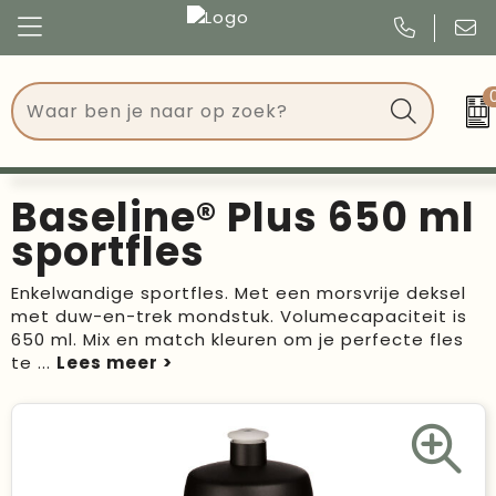
Congres
Kleding
Events
Tassen
Baseline® Plus 650 ml
Kerst
Drinkwaren
sportfles
Verjaardagen
Events
Enkelwandige sportfles. Met een morsvrije deksel
met duw-en-trek mondstuk. Volumecapaciteit is
Voetbal, EK en WK
Give Aways
650 ml. Mix en match kleuren om je perfecte fles
te
...
Geschenken
Kantoorartikelen
Schrijfwaren