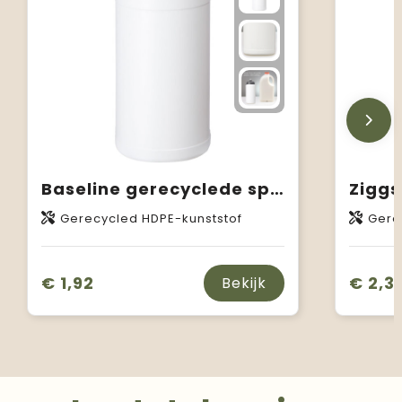
Baseline gerecyclede sportfles van 500 ml
Gerecycled HDPE-kunststof
Gerecyc
€ 1,92
€ 2,31
Bekijk