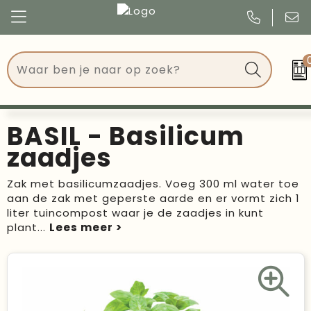
Congres
Kleding
Events
Tassen
BASIL - Basilicum
Kerst
Drinkwaren
zaadjes
Verjaardagen
Events
Zak met basilicumzaadjes. Voeg 300 ml water toe
aan de zak met geperste aarde en er vormt zich 1
Voetbal, EK en WK
Give Aways
liter tuincompost waar je de zaadjes in kunt
plant
...
Geschenken
Kantoorartikelen
Schrijfwaren