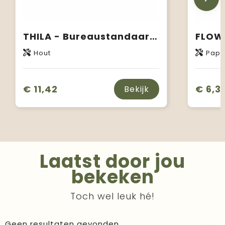
THILA - Bureaustandaard met zadenkit
Hout
Papi
€ 11,42
€ 6,3
Bekijk
Laatst door jou
bekeken
Toch wel leuk hé!
Geen resultaten gevonden.