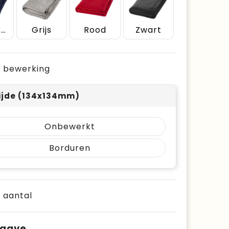
Donkerblauw
Grijs
Rood
Zwart
je bewerking
ijde (134x134mm)
Onbewerkt
Borduren
e aantal
pgave