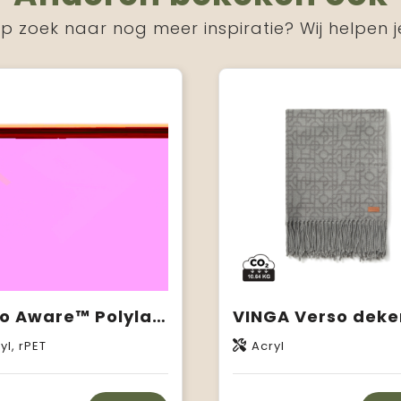
p zoek naar nog meer inspiratie? Wij helpen j
Ukiyo Aware™ Polylana® geweven deken 130x150cm
VINGA Verso deke
yl, rPET
Acryl