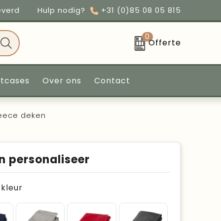
everd
Hulp nodig?
+31 (0)85 08 05 815
0
Offerte
ntcases
Over ons
Contact
leece deken
n personaliseer
e kleur