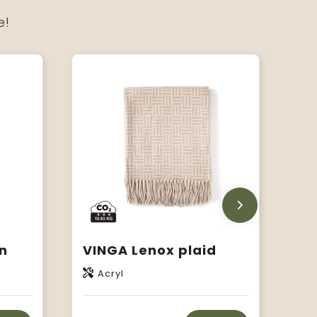
e!
n
VINGA Lenox plaid
Acryl