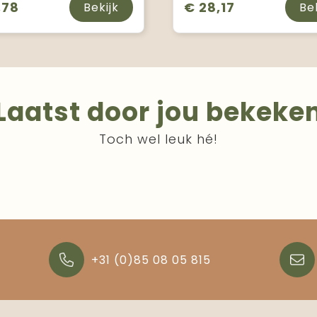
,78
€ 28,17
Bekijk
Be
Laatst door jou bekeke
Toch wel leuk hé!
+31 (0)85 08 05 815