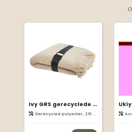
O
Ivy GRS gerecyclede deken
Gerecycled polyester, 215 g/m2, 190T van Gerecycled polyester
Acr