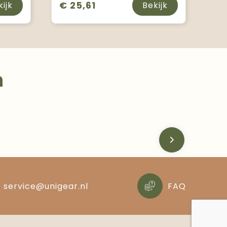
€ 25,61
kijk
Bekijk
n
service@unigear.nl
FAQ