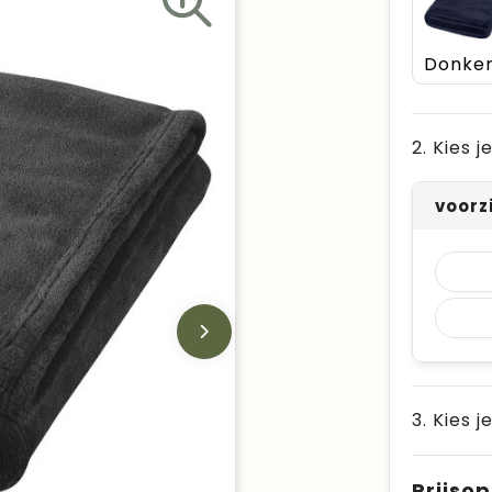
2. Kies 
voorz
3. Kies j
Prijso