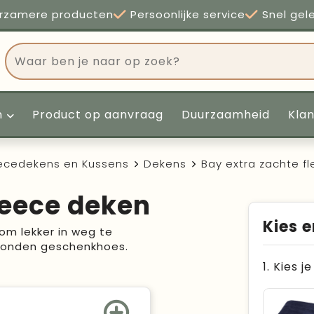
rzamere producten
Persoonlijke service
Snel gel
n
Product op aanvraag
Duurzaamheid
Kla
eecedekens en Kussens
Dekens
Bay extra zachte f
leece deken
Kies e
om lekker in weg te
bonden geschenkhoes.
1. Kies j