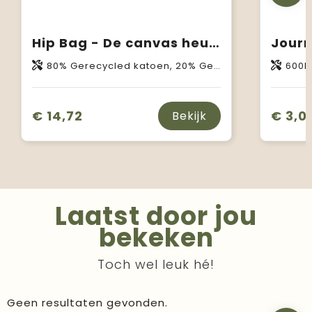
Hip Bag - De canvas heuptas
80% Gerecycled katoen, 20% Gerecycled polyester
600D va
€ 14,72
€ 3,0
Bekijk
Laatst door jou
bekeken
Toch wel leuk hé!
Geen resultaten gevonden.