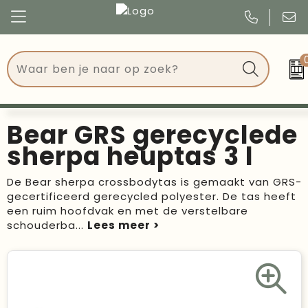
Congres
Kleding
Events
Tassen
Bear GRS gerecyclede
Kerst
Drinkwaren
sherpa heuptas 3 l
Verjaardagen
Events
De Bear sherpa crossbodytas is gemaakt van GRS-
gecertificeerd gerecycled polyester. De tas heeft
Voetbal, EK en WK
Give Aways
een ruim hoofdvak en met de verstelbare
schouderba
...
Geschenken
Kantoorartikelen
Schrijfwaren