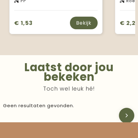
PP
Roest
€ 1,53
€ 2,2
Bekijk
Laatst door jou
bekeken
Toch wel leuk hé!
Geen resultaten gevonden.