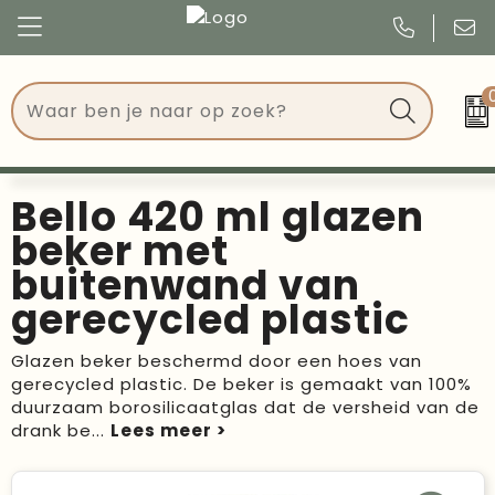
Congres
Kleding
Events
Tassen
Bello 420 ml glazen
Kerst
Drinkwaren
beker met
buitenwand van
Verjaardagen
Events
gerecycled plastic
Voetbal, EK en WK
Give Aways
Glazen beker beschermd door een hoes van
gerecycled plastic. De beker is gemaakt van 100%
Geschenken
duurzaam borosilicaatglas dat de versheid van de
drank be
...
Kantoorartikelen
Schrijfwaren