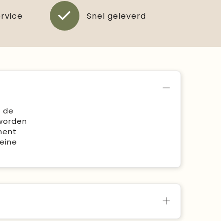
ervice
Snel geleverd
n de
 worden
ment
eine