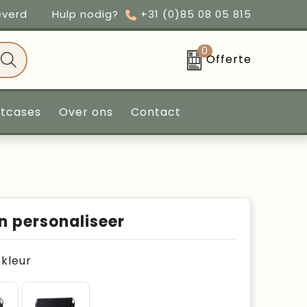
everd
Hulp nodig?
+31 (0)85 08 05 815
0
Offerte
ntcases
Over ons
Contact
n personaliseer
e kleur