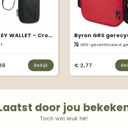
VALLEY WALLET - Cross body smartphone tas
ET
GRS-gecertificeerd gerecycled po
98
€ 2,77
Bekijk
Be
Laatst door jou bekeke
Toch wel leuk hé!