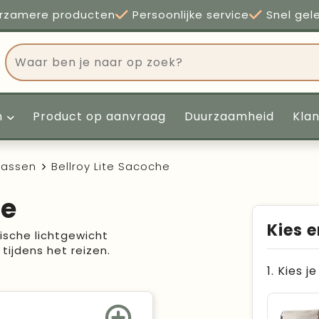
rzamere producten
Persoonlijke service
Snel gel
n
Product op aanvraag
Duurzaamheid
Kla
tassen
Bellroy Lite Sacoche
he
Kies e
tische lichtgewicht
tijdens het reizen.
1. Kies j