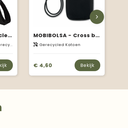
Byron GRS gerecyclede crossbodytas 2 l
MOBIBOLSA - Cross body smartphone tas
lyester
Gerecycled Katoen
€ 4,60
kijk
Bekijk
n