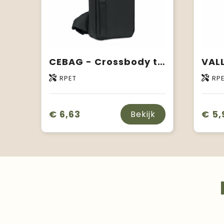
CEBAG - Crossbody tas in 600D Rpet
RPET
RP
€ 6,63
€ 5,
Bekijk