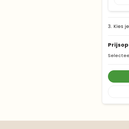
3. Kies j
Prijso
Selectee