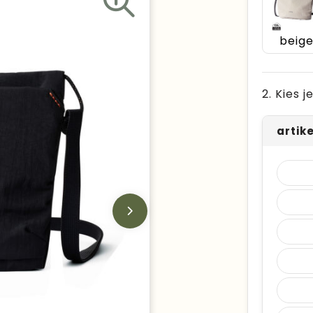
beig
2. Kies 
artik