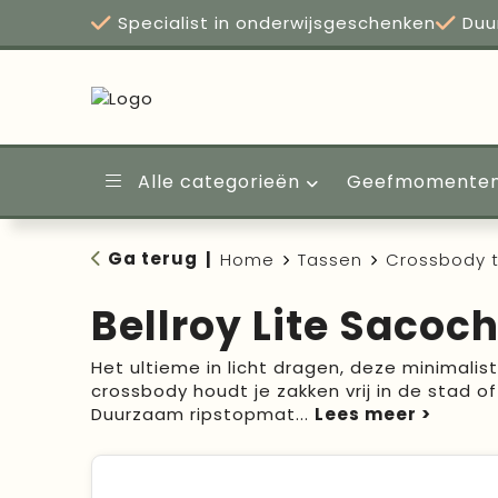
Specialist in onderwijsgeschenken
Duu
Alle categorieën
Geefmomente
Ga terug
|
Home
Tassen
Crossbody 
Bellroy Lite Sacoc
Het ultieme in licht dragen, deze minimalis
crossbody houdt je zakken vrij in de stad of 
Duurzaam ripstopmat
...