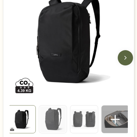
Duurzame keuzes
Made in Europe
Recycled
Bestsellers