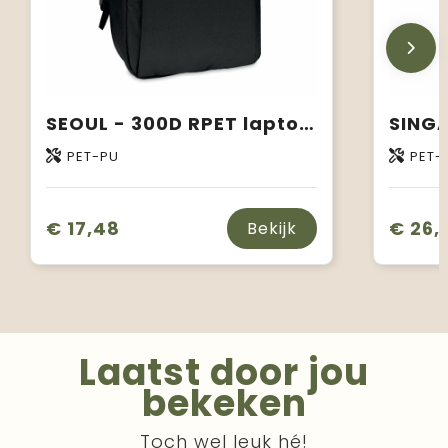
SEOUL - 300D RPET laptop rugzak
PET-PU
PET-
€ 17,48
€ 26,
Bekijk
Laatst door jou
bekeken
Toch wel leuk hé!