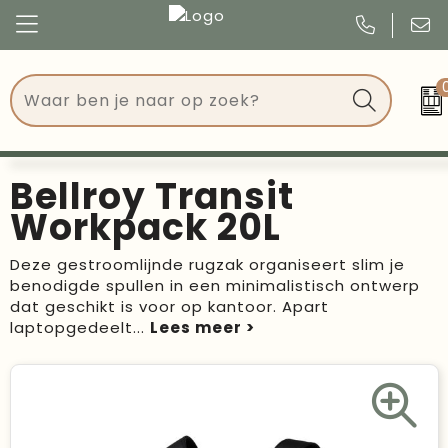
Congres
Kleding
Events
Tassen
Bellroy Transit
Kerst
Drinkwaren
Workpack 20L
Verjaardagen
Events
Deze gestroomlijnde rugzak organiseert slim je
benodigde spullen in een minimalistisch ontwerp
Voetbal, EK en WK
Give Aways
dat geschikt is voor op kantoor. Apart
laptopgedeelt
...
Geschenken
Kantoorartikelen
Schrijfwaren