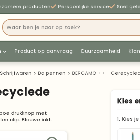
rzamere producten
Persoonlijke service
Snel gel
n
Product op aanvraag
Duurzaamheid
Kla
Schrijfwaren
Balpennen
BERGAMO ++ - Gerecycled
ecyclede
Kies e
mboe drukknop met
1. Kies j
en clip. Blauwe inkt.