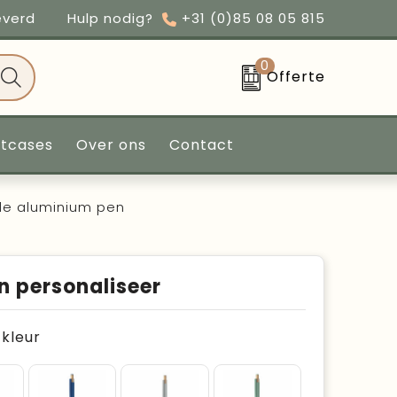
everd
Hulp nodig?
+31 (0)85 08 05 815
0
Offerte
ntcases
Over ons
Contact
e aluminium pen
n personaliseer
e kleur