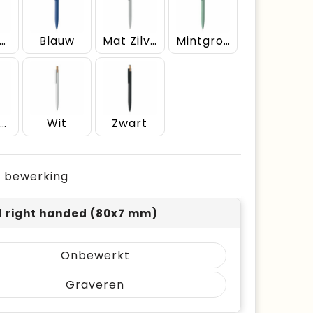
abyblauw
Blauw
Mat Zilver
Mintgroen
Steengrijs
Wit
Zwart
je bewerking
l right handed (80x7 mm)
Onbewerkt
Graveren