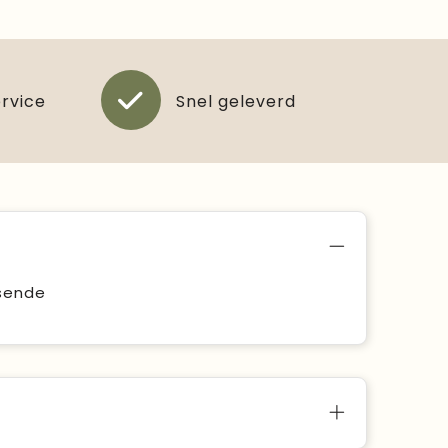
ervice
Snel geleverd
ssende