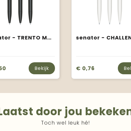
senator - TRENTO Matt Recyceld balpen
50
€ 0,76
Bekijk
Be
Laatst door jou bekeke
Toch wel leuk hé!