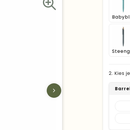
B
2. Kies 
Barre