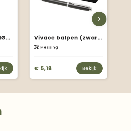
senator - CHALLENGER Matt Recycled balpen
Vivace balpen (zwarte inkt)
Messing
€ 5,18
kijk
Bekijk
n