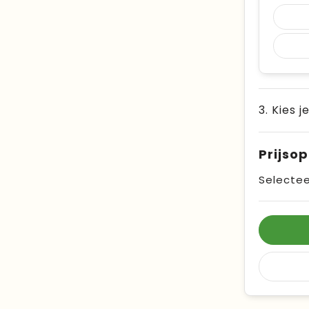
3. Kies j
Prijso
Selectee