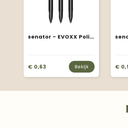
senator - EVOXX Polished Recycled balpen
€ 0,63
€ 0,
Bekijk