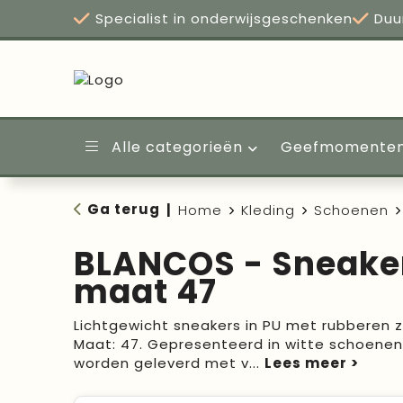
Specialist in onderwijsgeschenken
Duu
Alle categorieën
Geefmomente
Ga terug
|
Home
Kleding
Schoenen
BLANCOS - Sneaker
maat 47
Lichtgewicht sneakers in PU met rubberen z
Maat: 47. Gepresenteerd in witte schoene
worden geleverd met v
...