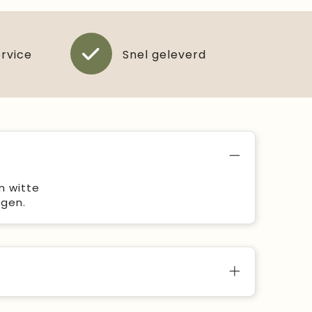
ervice
Snel geleverd
n witte
ogen.