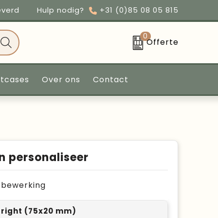
everd
Hulp nodig?
+31 (0)85 08 05 815
0
Offerte
ntcases
Over ons
Contact
n personaliseer
je bewerking
1 right (75x20 mm)