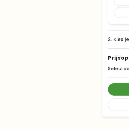
2. Kies j
Prijso
Selectee