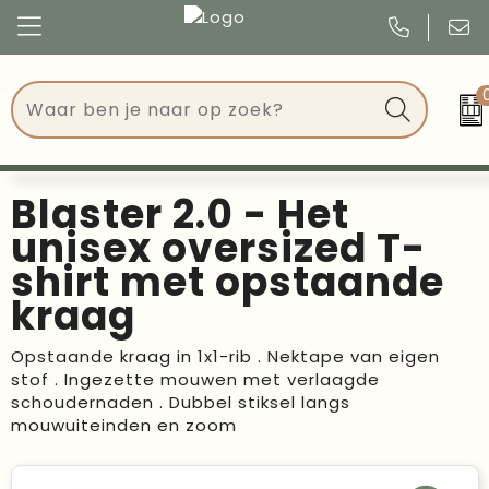
Congres
Kleding
Events
Tassen
Blaster 2.0 - Het
Kerst
Drinkwaren
unisex oversized T-
shirt met opstaande
Verjaardagen
Events
kraag
Voetbal, EK en WK
Give Aways
Opstaande kraag in 1x1-rib . Nektape van eigen
stof . Ingezette mouwen met verlaagde
Geschenken
schoudernaden . Dubbel stiksel langs
mouwuiteinden en zoom
Kantoorartikelen
Schrijfwaren