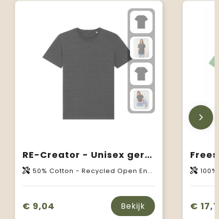
RE-Creator - Unisex gereycleerde T-shirt
50% Cotton - Recycled Open End, 50% Cotton - Organic Raw Open End
100% 
€ 9,04
€ 17,1
Bekijk