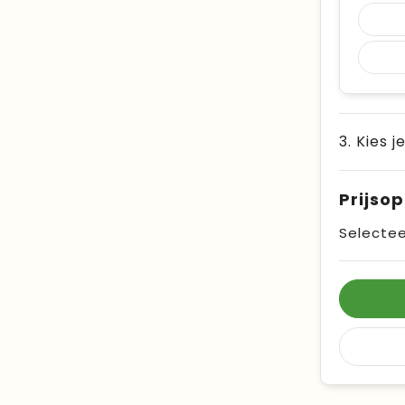
3. Kies j
Prijso
Selectee