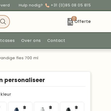
everd
Hulp nodig?
+31 (0)85 08 05 815
0
Offerte
ntcases
Over ons
Contact
andige fles 700 ml
n personaliseer
e kleur