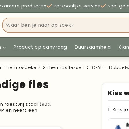
rzamere producten
Persoonlijke service
Snel gel
n
Product op aanvraag
Duurzaamheid
Kla
en Thermosbekers
Thermosflessen
BOALI - Dubbelw
dige fles
Kies e
 roestvrij staal (90%
1. Kies j
PP en heeft een