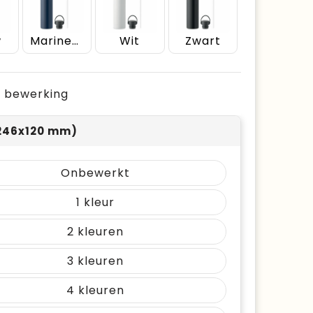
w
Marineblauw
Wit
Zwart
je bewerking
246x120 mm)
Onbewerkt
1
2
3
4