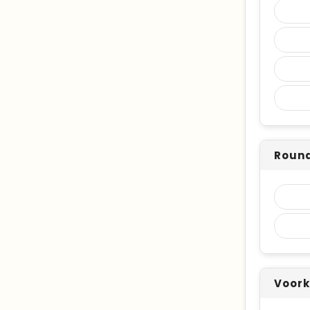
Round
Voork