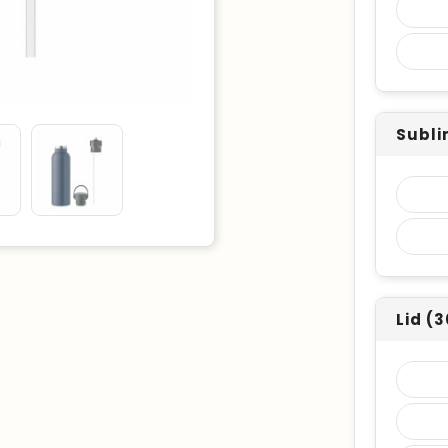
Subli
Lid (