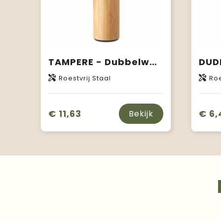
TAMPERE - Dubbelwandige fles 400ml
Roestvrij Staal
Roe
€ 11,63
€ 6,
Bekijk