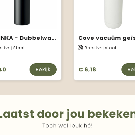
DUDINKA - Dubbelwandige thermosfles 500M
stvrij Staal
Roestvrij staal
40
€ 6,18
Bekijk
Be
Laatst door jou bekeke
Toch wel leuk hé!