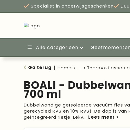
Specialist in onderwijsgeschenken
Duu
Alle categorieën
Geefmomente
Ga terug
|
Home
...
Thermosflessen 
BOALI - Dubbelwan
700 ml
Dubbelwandige geïsoleerde vacuüm fles van
gerecycled RVS en 10% RVS). De dop is van 
geïntegreerd rietje. Lekv
...