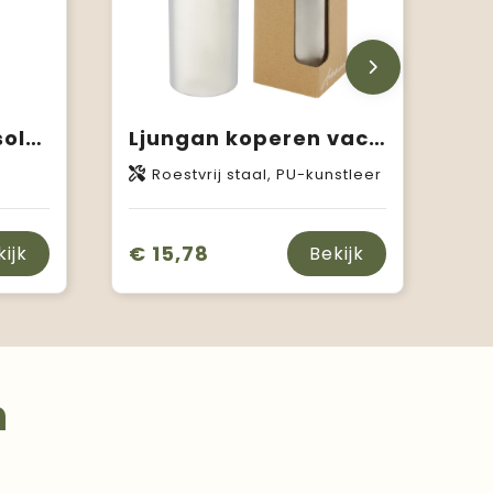
Cove vacuüm geïsoleerde roestvrijstalen fles van 500 ml
Ljungan koperen vacuüm geïsoleerde roestvrijstalen fles van 500 ml met PU leren band en deksel
Roestvrij staal, PU-kunstleer
€ 15,78
kijk
Bekijk
n