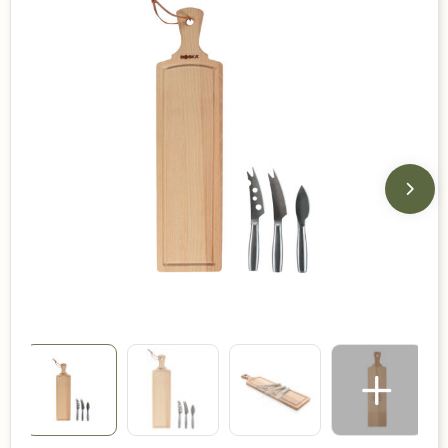
Duurzame keuzes
Made in Europe
Recycled
Bestsellers