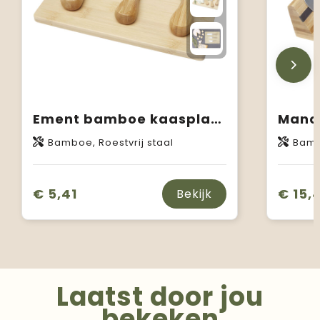
Ement bamboe kaasplank en hulpmiddelen
Bamboe, Roestvrij staal
Bambo
€ 5,41
€ 15,
Bekijk
Laatst door jou
bekeken