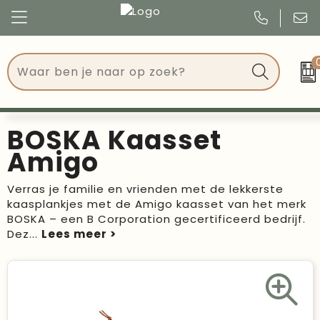
Congres
Kleding
Events
Tassen
BOSKA Kaasset
Kerst
Drinkwaren
Amigo
Verjaardagen
Events
Verras je familie en vrienden met de lekkerste
kaasplankjes met de Amigo kaasset van het merk
Voetbal, EK en WK
Give Aways
BOSKA – een B Corporation gecertificeerd bedrijf.
Dez
...
Geschenken
Kantoorartikelen
Schrijfwaren