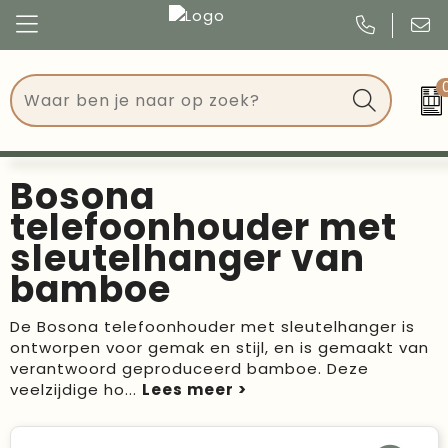
Congres
Kleding
Events
Tassen
Bosona
Kerst
Drinkwaren
telefoonhouder met
sleutelhanger van
Verjaardagen
Events
bamboe
Voetbal, EK en WK
Give Aways
De Bosona telefoonhouder met sleutelhanger is
ontworpen voor gemak en stijl, en is gemaakt van
Geschenken
verantwoord geproduceerd bamboe. Deze
veelzijdige ho
...
Kantoorartikelen
Schrijfwaren