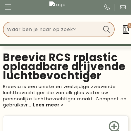
Congres
Kleding
Events
Tassen
Breevia RCS rplastic
Kerst
Drinkwaren
oplaadbare drijvende
luchtbevochtiger
Verjaardagen
Events
Breevia is een unieke en veelzijdige zwevende
Voetbal, EK en WK
Give Aways
luchtbevochtiger die van elk glas water uw
persoonlijke luchtbevochtiger maakt. Compact en
Geschenken
gebruiksvr
...
Kantoorartikelen
Schrijfwaren