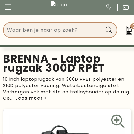
Congres
Kleding
Events
Tassen
BRENNA - Laptop
Kerst
Drinkwaren
rugzak 300D RPET
Verjaardagen
Events
16 inch laptoprugzak van 300D RPET polyester en
210D polyester voering. Waterbestendige stof.
Voetbal, EK en WK
Give Aways
Verborgen vak met rits en trolleyhouder op de rug.
Ge
...
Geschenken
Kantoorartikelen
Schrijfwaren