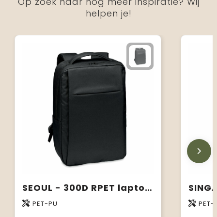
Op zoek naar nog meer inspiratie? Wij
helpen je!
SEOUL - 300D RPET laptop rugzak
PET-PU
PET-